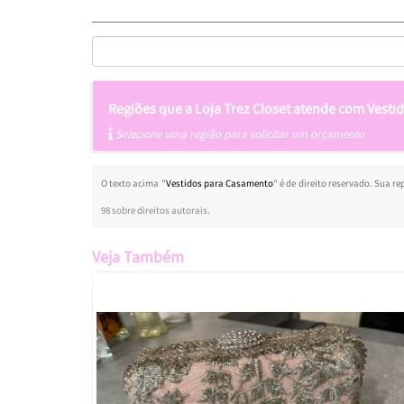
Regiões que a Loja Trez Closet atende com Vest
Selecione uma região para solicitar um orçamento
O texto acima "
Vestidos para Casamento
" é de direito reservado. Sua r
98 sobre direitos autorais
.
Veja Também