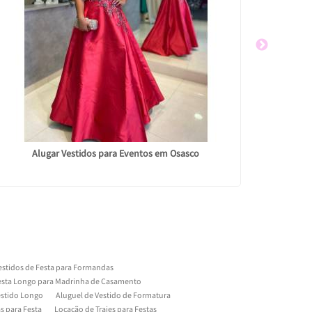
Alugar Vestidos para Eventos em Osasco
Loja 
estidos de Festa para Formandas
Festa Longo para Madrinha de Casamento
estido Longo
Aluguel de Vestido de Formatura
s para Festa
Locação de Trajes para Festas