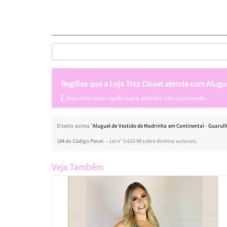
Regiões que a Loja Trez Closet atende com Alugu
Selecione uma região para solicitar um orçamento
O texto acima "
Aluguel de Vestido de Madrinha em Continental - Guarul
184 do Código Penal. –
Lei n° 9.610-98 sobre direitos autorais
.
Veja Também