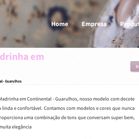
Home
Empresa
Produ
adrinha em
S
al - Guarulhos
de Madrinha em Continental - Guarulhos, nosso modelo com decote
ta linda e confortável. Contamos com modelos e cores que nunca
proporciona uma combinação de tons que conversam super bem,
muita elegância