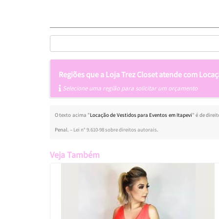
Regiões que a Loja Trez Closet atende com Locaç
Selecione uma região para solicitar um orçamento
O texto acima "
Locação de Vestidos para Eventos em Itapevi
" é de dire
Penal. –
Lei n° 9.610-98 sobre direitos autorais
.
Veja Também